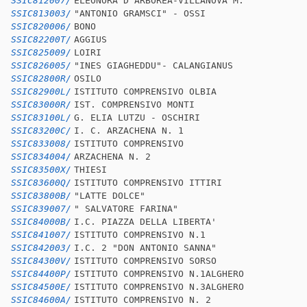
SSIC812007/
ELEONORA D'ARBOREA-VILLANOVA M.
SSIC813003/
"ANTONIO GRAMSCI" - OSSI
SSIC820006/
BONO
SSIC82200T/
AGGIUS
SSIC825009/
LOIRI
SSIC826005/
"INES GIAGHEDDU"- CALANGIANUS
SSIC82800R/
OSILO
SSIC82900L/
ISTITUTO COMPRENSIVO OLBIA
SSIC83000R/
IST. COMPRENSIVO MONTI
SSIC83100L/
G. ELIA LUTZU - OSCHIRI
SSIC83200C/
I. C. ARZACHENA N. 1
SSIC833008/
ISTITUTO COMPRENSIVO
SSIC834004/
ARZACHENA N. 2
SSIC83500X/
THIESI
SSIC83600Q/
ISTITUTO COMPRENSIVO ITTIRI
SSIC83800B/
"LATTE DOLCE"
SSIC839007/
" SALVATORE FARINA"
SSIC84000B/
I.C. PIAZZA DELLA LIBERTA'
SSIC841007/
ISTITUTO COMPRENSIVO N.1
SSIC842003/
I.C. 2 "DON ANTONIO SANNA"
SSIC84300V/
ISTITUTO COMPRENSIVO SORSO
SSIC84400P/
ISTITUTO COMPRENSIVO N.1ALGHERO
SSIC84500E/
ISTITUTO COMPRENSIVO N.3ALGHERO
SSIC84600A/
ISTITUTO COMPRENSIVO N. 2