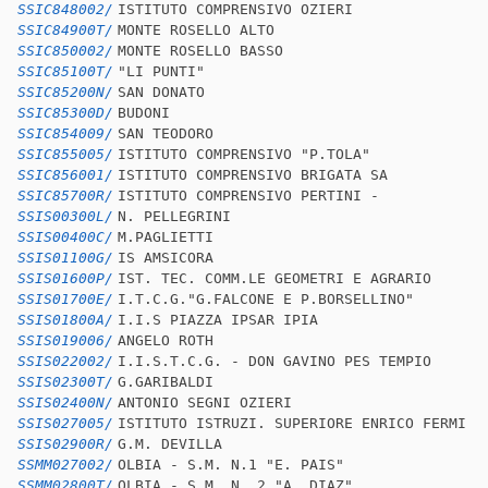
SSIC848002/
ISTITUTO COMPRENSIVO OZIERI
SSIC84900T/
MONTE ROSELLO ALTO
SSIC850002/
MONTE ROSELLO BASSO
SSIC85100T/
"LI PUNTI"
SSIC85200N/
SAN DONATO
SSIC85300D/
BUDONI
SSIC854009/
SAN TEODORO
SSIC855005/
ISTITUTO COMPRENSIVO "P.TOLA"
SSIC856001/
ISTITUTO COMPRENSIVO BRIGATA SA
SSIC85700R/
ISTITUTO COMPRENSIVO PERTINI -
SSIS00300L/
N. PELLEGRINI
SSIS00400C/
M.PAGLIETTI
SSIS01100G/
IS AMSICORA
SSIS01600P/
IST. TEC. COMM.LE GEOMETRI E AGRARIO
SSIS01700E/
I.T.C.G."G.FALCONE E P.BORSELLINO"
SSIS01800A/
I.I.S PIAZZA IPSAR IPIA
SSIS019006/
ANGELO ROTH
SSIS022002/
I.I.S.T.C.G. - DON GAVINO PES TEMPIO
SSIS02300T/
G.GARIBALDI
SSIS02400N/
ANTONIO SEGNI OZIERI
SSIS027005/
ISTITUTO ISTRUZI. SUPERIORE ENRICO FERMI
SSIS02900R/
G.M. DEVILLA
SSMM027002/
OLBIA - S.M. N.1 "E. PAIS"
SSMM02800T/
OLBIA - S.M. N. 2 "A. DIAZ"