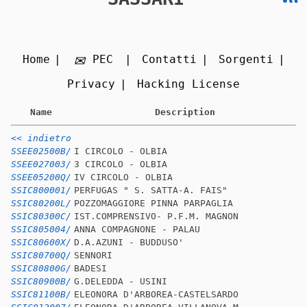
Home
PEC
Contatti
Sorgenti
Privacy
Hacking License
Name
Description
<< indietro
SSEE02500B/
I CIRCOLO - OLBIA
SSEE027003/
3 CIRCOLO - OLBIA
SSEE05200Q/
IV CIRCOLO - OLBIA
SSIC800001/
PERFUGAS " S. SATTA-A. FAIS"
SSIC80200L/
POZZOMAGGIORE PINNA PARPAGLIA
SSIC80300C/
IST.COMPRENSIVO- P.F.M. MAGNON
SSIC805004/
ANNA COMPAGNONE - PALAU
SSIC80600X/
D.A.AZUNI - BUDDUSO'
SSIC80700Q/
SENNORI
SSIC80800G/
BADESI
SSIC80900B/
G.DELEDDA - USINI
SSIC81100B/
ELEONORA D'ARBOREA-CASTELSARDO